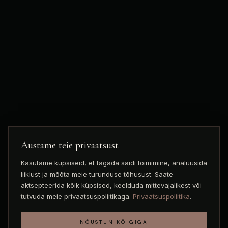
Austame teie privaatsust
Kasutame küpsiseid, et tagada saidi toimimine, analüüsida
liiklust ja mõõta meie turunduse tõhusust. Saate
aktsepteerida kõik küpsised, keelduda mittevajalikest või
tutvuda meie privaatsuspoliitikaga.
Privaatsuspoliitika
.
NÕUSTUN KÕIGIGA