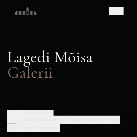
Lagedi Mõisa
Galerii
ALBUMID
KÕIK FOTOD
KÕIK
PULM
SÜNNIPÄEV
FIRMAÜRITUS
ERAÜRITUS
LASTEPEOD
VÕTTED
INTERJÖÖR
ÜMBRUS